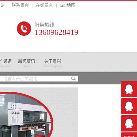
本站
|
联系景兴
|
在线留言
|
xml地图
服务热线
13609628419
产设备
新闻资讯
关于景兴
uipment
News
About Jing Xing