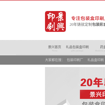
20年铸就定制
包装彩
景兴首页
礼品包装盒印刷
药
Home
gifts package
Medicine 
大家都在搜：
包装印刷厂
礼品盒印刷