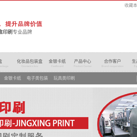
收藏
盒印刷
专业品牌
盒
化妆品包装盒
金银卡纸
产品中心
合作客户
生
package
Cosmetics box
Cardboard
Product Center
Brand cooperation
Eq
金银卡纸
电子类包装
玩具类印刷