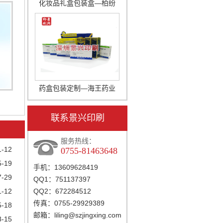
化妆品礼盒包装盒—柏纷
药盒包装定制—海王药业
联系景兴印刷
服务热线：
1-12
0755-81463648
5-19
手机：13609628419
7-29
QQ1：751137397
1-12
QQ2：672284512
传真：0755-29929389
5-18
邮箱：
liling@szjingxing.com
8-15