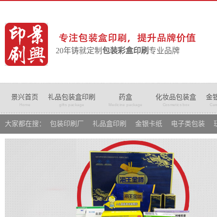
20年铸就定制
包装彩盒印刷
专业品牌
景兴首页
礼品包装盒印刷
药盒
化妆品包装盒
金
Home
gifts package
Medicine package
Cosmetics box
Car
大家都在搜：
包装印刷厂
礼品盒印刷
金银卡纸
电子类包装