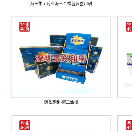
海王集团药业海王金樽包装盒印刷
药盒定制-海王金樽