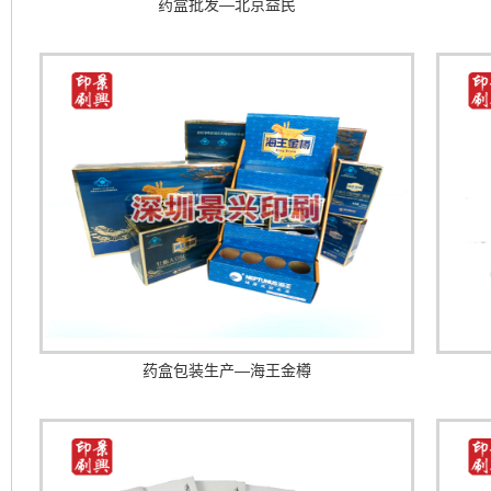
药盒批发—北京益民
药盒包装生产—海王金樽