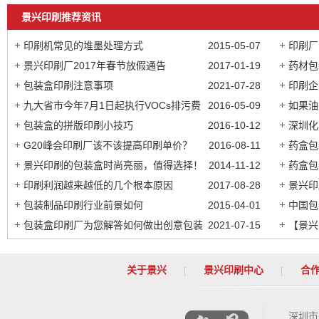
景兴印刷推荐资讯
印刷机常见的堆墨处理方式
2015-05-07
印刷厂
景兴印刷厂2017年春节放假通告
2017-01-19
万却分
药材包
包装盒印刷注意事项
2021-07-28
印刷企
九大省市今年7月1日起执行VOCs排污费
2016-05-09
如果油
政策
包装盒的拼版印刷小技巧
2016-10-12
了
深圳化
G20峰会印刷厂该不该提高印刷单价？
2016-08-11
药盒包
景兴印刷的包装盒时尚亮丽，值得选择！
2014-11-12
药盒包
印刷利润越来越低的几个根本原因
2017-08-28
景兴印
包装制品印刷行业前景如何
2015-04-01
凸显个
中国包
包装盒印刷厂为您解答如何做出创意包装
2021-07-15
【景兴
盒
关于景兴
景兴印刷中心
合
深圳市