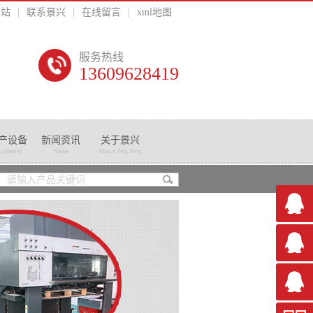
本站
|
联系景兴
|
在线留言
|
xml地图
服务热线
13609628419
产设备
新闻资讯
关于景兴
uipment
News
About Jing Xing