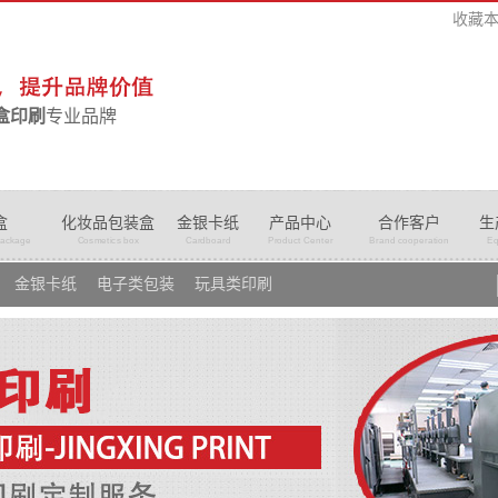
收藏
盒印刷
专业品牌
盒
化妆品包装盒
金银卡纸
产品中心
合作客户
生
package
Cosmetics box
Cardboard
Product Center
Brand cooperation
Eq
金银卡纸
电子类包装
玩具类印刷