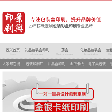
20年铸就定制
包装彩盒印刷
专业品牌
景兴首页
礼品包装盒印刷
药盒
化妆品包装盒
金
Home
gifts package
Medicine package
Cosmetics box
Car
大家都在搜：
包装印刷厂
礼品盒印刷
金银卡纸
电子类包装