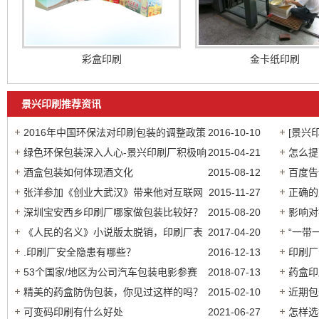
彩盒印刷
金卡纸印刷
景兴印刷推荐资讯
2016年中国环保法对印刷包装的调整政策
2016-10-10
[景兴
绿色环保包装深入人心-景兴印刷厂积极响
2015-04-21
怎么提
应号召
酒盒包装如何体现酒文化
2015-08-12
编有话
百度告
张洋参加《创业大武汉》带来他对互联网
2015-11-27
正确的
印刷的新概念
深圳宝安西乡印刷厂哪家做包装比较好？
2015-08-20
影响对
《人民的名义》小说版太脱销，印刷厂表
2017-04-20
“一带
示印刷压力较大
.印刷厂安全隐患有哪些？
2016-12-13
战？
印刷厂
53个国家/地区为公司汽车包装电影参赛
2018-07-13
药盒印
精美的药盒防伪包装，你见过这样的吗？
2015-02-10
近期包
可变码印刷有什么好处
2021-06-27
怎样选