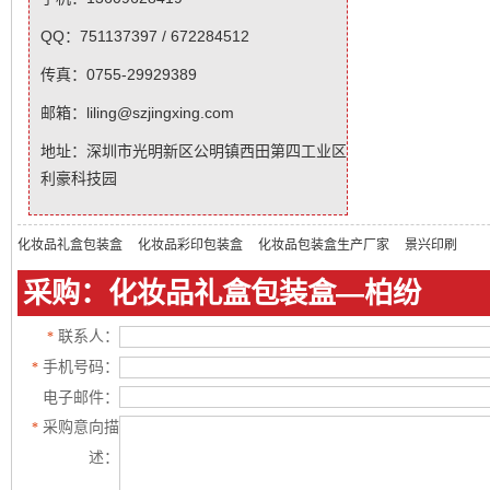
QQ：751137397 / 672284512
传真：0755-29929389
邮箱：liling@szjingxing.com
地址：深圳市光明新区公明镇西田第四工业区
利豪科技园
化妆品礼盒包装盒
化妆品彩印包装盒
化妆品包装盒生产厂家
景兴印刷
采购：化妆品礼盒包装盒—柏纷
联系人：
*
手机号码：
*
电子邮件：
采购意向描
*
述：