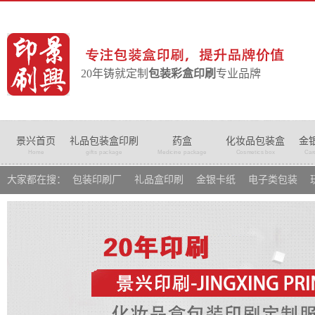
20年铸就定制
包装彩盒印刷
专业品牌
景兴首页
礼品包装盒印刷
药盒
化妆品包装盒
金
Home
gifts package
Medicine package
Cosmetics box
Car
大家都在搜：
包装印刷厂
礼品盒印刷
金银卡纸
电子类包装