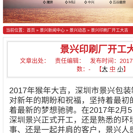
当前位置：
首页
»
景兴新闻中心
»
景兴动态
»
景兴印刷厂开工大吉
景兴印刷厂开工
文章出处： 责任编辑： 发布时间：2017-02
数：
-
【
大
中
小
】
2017年猴年大吉，深圳市景兴包
对新年的期盼和祝福，坚持着最初
着最新的梦想驰骋。在2017年2月
深圳景兴正式开工，还是熟悉的环
事、还是一起并肩的客户，景兴人