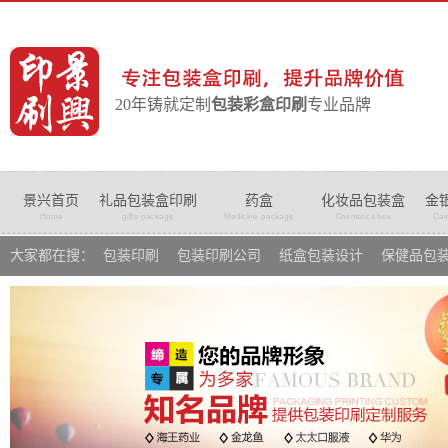
20年铸就定制
包装彩盒印刷
专业品牌
景兴首页
礼品包装盒印刷
药盒
化妆品包装盒
金
Home
gifts package
Medicine package
Cosmetics box
Car
大家都在搜：
包装印刷
包装印刷公司
纸盒包装设计
保健品包