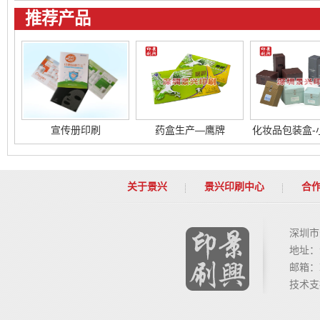
推荐产品
宣传册印刷
药盒生产—鹰牌
化妆品包装盒-
关于景兴
景兴印刷中心
合
深圳市
地址：
邮箱：lil
技术支